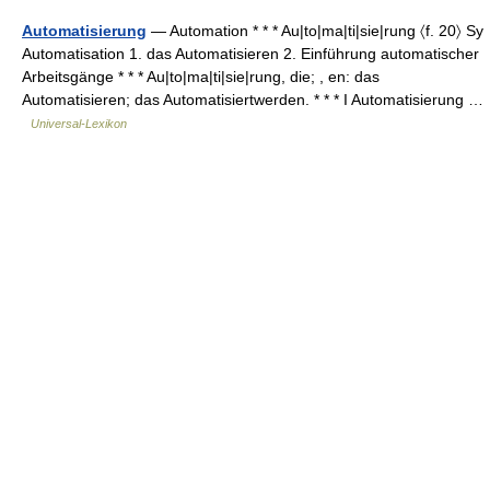
Automatisierung
— Automation * * * Au|to|ma|ti|sie|rung 〈f. 20〉 Sy
Automatisation 1. das Automatisieren 2. Einführung automatischer
Arbeitsgänge * * * Au|to|ma|ti|sie|rung, die; , en: das
Automatisieren; das Automatisiertwerden. * * * I Automatisierung …
Universal-Lexikon