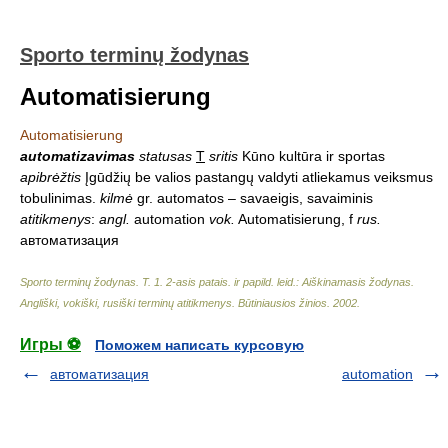
Sporto terminų žodynas
Automatisierung
Automatisierung
automatizavimas
statusas
T
sritis
Kūno kultūra ir sportas
apibrėžtis
Įgūdžių be valios pastangų valdyti atliekamus veiksmus
tobulinimas.
kilmė
gr. automatos – savaeigis, savaiminis
atitikmenys
:
angl.
automation
vok.
Automatisierung, f
rus.
автоматизация
Sporto terminų žodynas. T. 1. 2-asis patais. ir papild. leid.: Aiškinamasis žodynas.
Angliški, vokiški, rusiški terminų atitikmenys. Būtiniausios žinios
.
2002
.
Игры ⚽
Поможем написать курсовую
автоматизация
automation