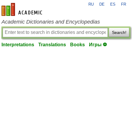
RU
DE
ES
FR
en-academic.com
Academic Dictionaries and Encyclopedias
Search!
Interpretations
Translations
Books
Игры ⚽