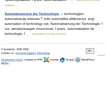
Automatikos terminų
žodynas
Automatisierung der Technologie
— technologijos
automatizacija statusas T sritis automatika atitikmenys: angl.
automation of technology vok. Automatisierung der Technologie, f
rus. автоматизация технологии, f pranc. automatisation de
technologie, f …
Automatikos terminų žodynas
© Academic, 2000-2026
18+
Contact us:
Technical Support
,
Advertising
Dictionaries export
, created on PHP,
Joomla,
Drupal,
WordPress,
MODx.