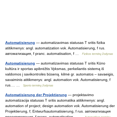
Automatisierung
— automatizavimas statusas T sritis fizika
atitikmenys: angl. automatization vok. Automatisierung, f rus.
автоматизация, f pranc. automatisation, f …
Fizikos terminų žodynas
Automatisierung
— automatizavimas statusas T sritis Kūno
kultūra ir sportas apibrėžtis Vyksmas, perkeliantis sistemą iš
valdomos į savikontrolės būseną. kilmė gr. automatos – savaeigis,
savaiminis atitikmenys: angl. automation vok. Automatisierung, f
rus.… …
Sporto terminų žodynas
Automatisierung der Projektierung
— projektavimo
automatizacija statusas T sritis automatika atitikmenys: angl.
automation of project; design automation vok. Automatisierung der
Projektierung, f; Entwurfsautomatisierung, f rus. автоматизация
проектирования, f pranc. automatisation… …